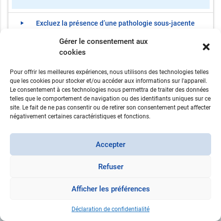
Excluez la présence d’une pathologie sous-jacente
play_arrow
Gérer le consentement aux
grave et/ou d’une douleur radiculaire
cookies
Examens complémentaires
play_arrow
Pour offrir les meilleures expériences, nous utilisons des technologies telles
que les cookies pour stocker et/ou accéder aux informations sur l'appareil.
Pensez à aborder les conditions de travail du patient
play_arrow
Le consentement à ces technologies nous permettra de traiter des données
telles que le comportement de navigation ou des identifiants uniques sur ce
site. Le fait de ne pas consentir ou de retirer son consentement peut affecter
négativement certaines caractéristiques et fonctions.
send
PRISE EN CHARGE
Accepter
Refuser
Afficher les préférences
Déclaration de confidentialité
2026 © KCE
•
Protection de la vie privée
•
Avez-vous des remarques ou suggestions au sujet de cet
site web ?
•
Overview of the tools developed by KCE as support during medical consultations