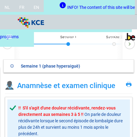
NL
FR
EN
INFO! The content of this site will be
updated regarding recent changes to the law regarding return to work
menu
programs
A propos
Aide
FAQ
Semaine 1
Semaine 2
N
ev
Semaine 1 (phase hyperaiguë)
info_outline
Anamnèse et examen clinique
!! S'il s'agit d'une douleur récidivante
, rendez-vous
directement aux semaines 3 à 5 !!
On parle de douleur
récidivante lorsque le second épisode de lombalgie dure
plus de 24h et survient au moins 1 mois après le
précédent.